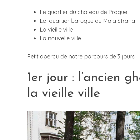
Le quartier du château de Prague
Le quartier baroque de Mala Strana
La vieille ville
S
La nouvelle ville
e
a
r
Petit aperçu de notre parcours de 3 jours
c
h
f
1er jour : l’ancien g
o
r
la vieille ville
: