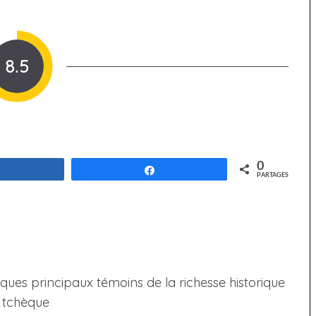
8.5
0
Partagez
Partagez
PARTAGES
iques principaux témoins de la richesse historique
e tchèque