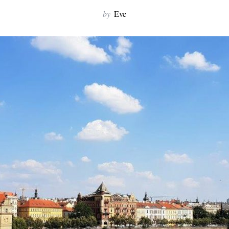
by
Eve