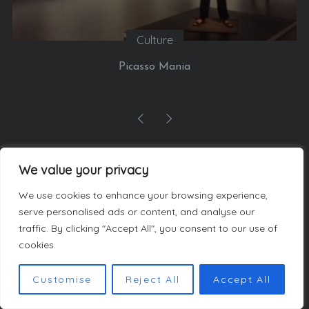
Culture
Picasso Mania
We value your privacy
LES AUTEURS
We use cookies to enhance your browsing experience,
serve personalised ads or content, and analyse our
traffic. By clicking "Accept All", you consent to our use of
cookies.
Customise
Reject All
Accept All