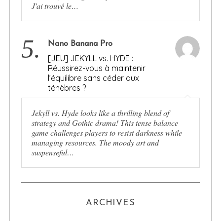
J'ai trouvé le…
5.
Nano Banana Pro
[JEU] JEKYLL vs. HYDE :
Réussirez-vous à maintenir
l’équilibre sans céder aux
ténèbres ?
Jekyll vs. Hyde looks like a thrilling blend of
strategy and Gothic drama! This tense balance
game challenges players to resist darkness while
managing resources. The moody art and
suspenseful…
ARCHIVES