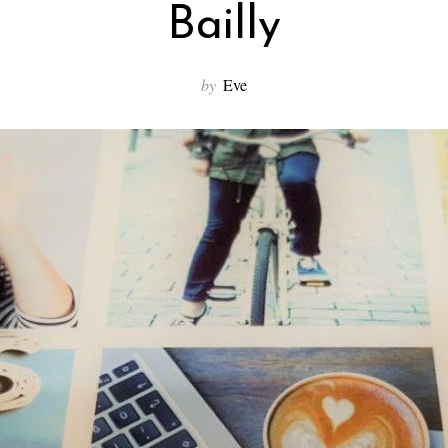
Bailly
by
Eve