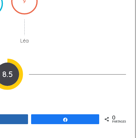
9
Léa
8.5
0
Partagez
Partagez
PARTAGES