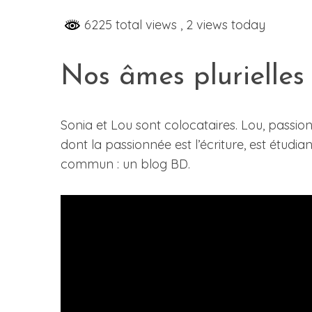
6225 total views
, 2 views today
S
Nos âmes plurielles
e
a
r
Sonia et Lou sont colocataires. Lou, passion
c
dont la passionnée est l’écriture, est étudian
h
commun : un blog BD.
f
o
r
: