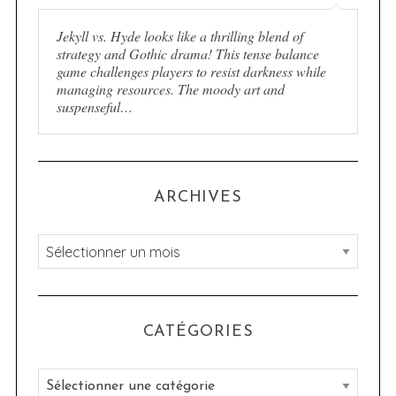
Jekyll vs. Hyde looks like a thrilling blend of
strategy and Gothic drama! This tense balance
game challenges players to resist darkness while
managing resources. The moody art and
suspenseful…
ARCHIVES
A
r
c
h
CATÉGORIES
i
v
C
e