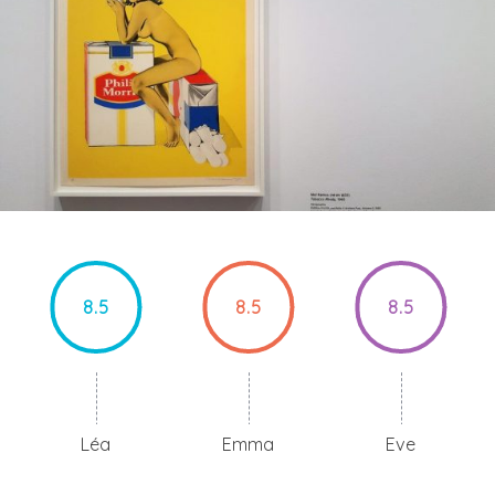
8.5
8.5
8.5
Léa
Emma
Eve