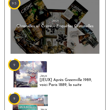
9.5
Jeux
Chronicles of Crime – Enquêtes Criminelles
9
Jeux
[JEUX] Après Greenville 1989,
voici Paris 1889, la suite
9
Jeux