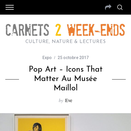
CULTURE, NATURE & LECTURES
Expo
25 octobre 2017
Pop Art – Icons That
Matter Au Musée
Maillol
by
Eve