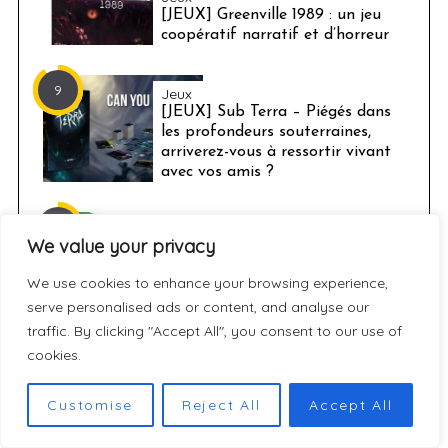
[JEUX] Greenville 1989 : un jeu
coopératif narratif et d’horreur
9
Jeux
[JEUX] Sub Terra – Piégés dans
les profondeurs souterraines,
arriverez-vous à ressortir vivant
avec vos amis ?
7.8
We value your privacy
Jeux
We use cookies to enhance your browsing experience,
[JEUX] Olé Guacamolé, un jeu
serve personalised ads or content, and analyse our
pour pimenter l’apéro
traffic. By clicking "Accept All", you consent to our use of
cookies.
ARTICLES À DÉCOUVRIR
Customise
Reject All
Accept All