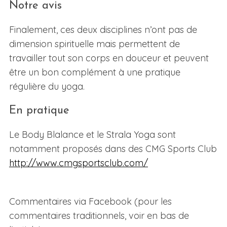
Notre avis
Finalement, ces deux disciplines n’ont pas de
dimension spirituelle mais permettent de
travailler tout son corps en douceur et peuvent
être un bon complément à une pratique
régulière du yoga.
S
En pratique
e
a
Le Body Blalance et le Strala Yoga sont
r
notamment proposés dans des CMG Sports Club
c
h
http://www.cmgsportsclub.com/
f
o
r
Commentaires via Facebook (pour les
:
commentaires traditionnels, voir en bas de