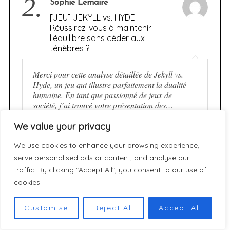
2.
Sophie Lemaire
[JEU] JEKYLL vs. HYDE :
Réussirez-vous à maintenir
l’équilibre sans céder aux
ténèbres ?
Merci pour cette analyse détaillée de Jekyll vs.
Hyde, un jeu qui illustre parfaitement la dualité
humaine. En tant que passionné de jeux de
société, j’ai trouvé votre présentation des…
We value your privacy
3.
We use cookies to enhance your browsing experience,
Marc Lefèvre
serve personalised ads or content, and analyse our
[JEU] JEKYLL vs. HYDE :
Réussirez-vous à maintenir
traffic. By clicking "Accept All", you consent to our use of
l’équilibre sans céder aux
cookies.
ténèbres ?
Customise
Reject All
Accept All
Intéressante analyse du jeu Jekyll vs Hyde. La
dualité entre les deux faces de la personnalité est