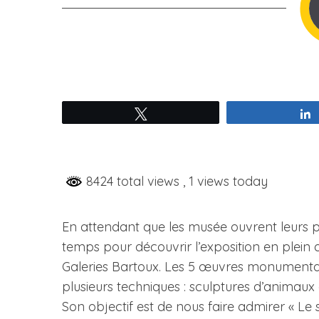
S
e
a
Tweetez
r
c
h
f
8424 total views
, 1 views today
o
r
:
En attendant que les musée ouvrent leurs p
temps pour découvrir l’exposition en plein a
Galeries Bartoux. Les 5 œuvres monumentales 
plusieurs techniques : sculptures d’animaux 
Son objectif est de nous faire admirer « Le 