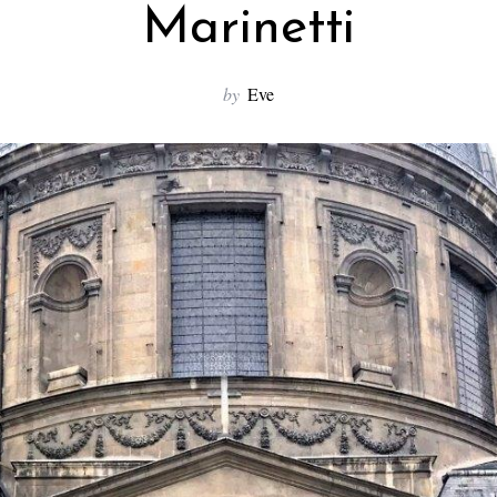
Marinetti
by
Eve