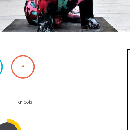
8
François