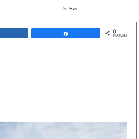
by
Eve
0
Partagez
Partagez
PARTAGES