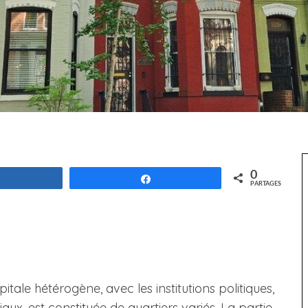
0
Partagez
Partagez
PARTAGES
tale hétérogène, avec les institutions politiques,
aux, est constituée de quartiers variés. La partie