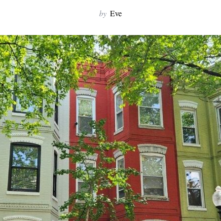
by
Eve