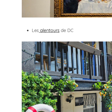
Les
alentours
de DC