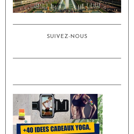
n
s
SUIVEZ-NOUS