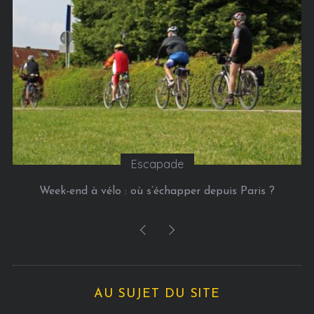
i
e
s
Escapade
Week-end à vélo : où s’échapper depuis Paris ?
AU SUJET DU SITE