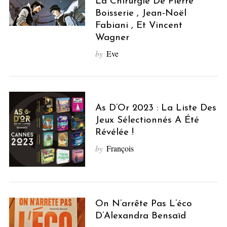
La Chirurgie De Pierre
Boisserie , Jean-Noël
Fabiani , Et Vincent
Wagner
by
Eve
As D’Or 2023 : La Liste Des
Jeux Sélectionnés A Été
Révélée !
by
François
On N’arrête Pas L’éco
D’Alexandra Bensaïd