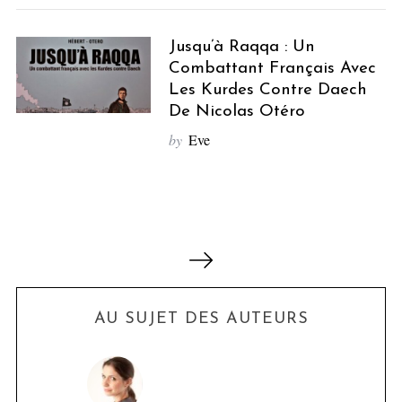
Jusqu’à Raqqa : Un
Combattant Français Avec
Les Kurdes Contre Daech
De Nicolas Otéro
by
Eve
P
a
g
i
AU SUJET DES AUTEURS
n
a
t