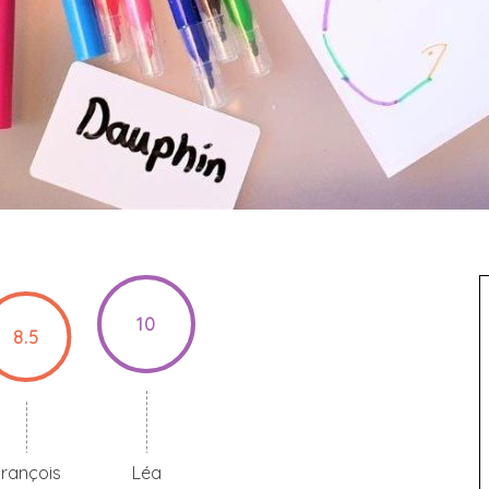
10
8.5
rançois
Léa