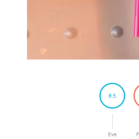
8.5
Eve
F