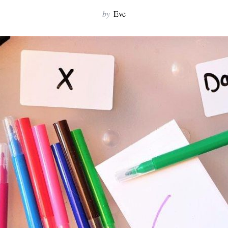
by
Eve