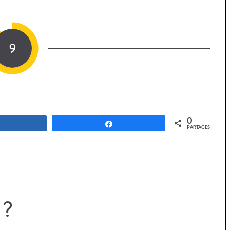
9
0
Partagez
Partagez
PARTAGES
 ?