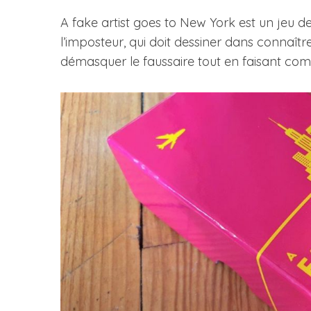
A fake artist goes to New York est un jeu de
l’imposteur, qui doit dessiner dans connaître 
démasquer le faussaire tout en faisant comp
S
e
a
r
c
h
f
o
r
: