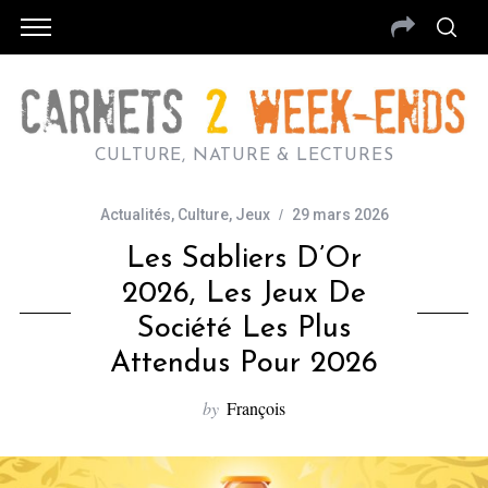
CULTURE, NATURE & LECTURES
Actualités
,
Culture
,
Jeux
29 mars 2026
Les Sabliers D’Or
2026, Les Jeux De
Société Les Plus
Attendus Pour 2026
by
François