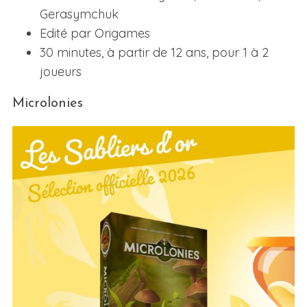
Gerasymchuk
Edité par Origames
30 minutes, à partir de 12 ans, pour 1 à 2
joueurs
Microlonies
S
e
a
r
c
h
f
o
r
: