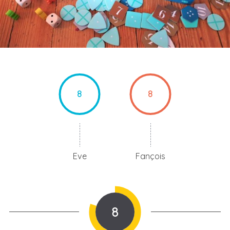
8
8
Eve
Fançois
8