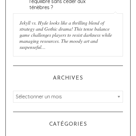
l’équilibre sans céder aux
ténèbres ?
Jekyll vs. Hyde looks like a thrilling blend of
strategy and Gothic drama! This tense balance
game challenges players to resist darkness while
managing resources. The moody art and
suspenseful…
ARCHIVES
A
r
c
h
CATÉGORIES
i