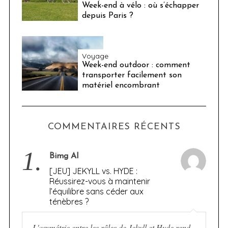
Week-end à vélo : où s’échapper
depuis Paris ?
Voyage
Week-end outdoor : comment
transporter facilement son
matériel encombrant
COMMENTAIRES RÉCENTS
1.
Bimg AI
[JEU] JEKYLL vs. HYDE :
Réussirez-vous à maintenir
l’équilibre sans céder aux
ténèbres ?
L'asymétrie entre les rôles de Jekyll et Hyde rend