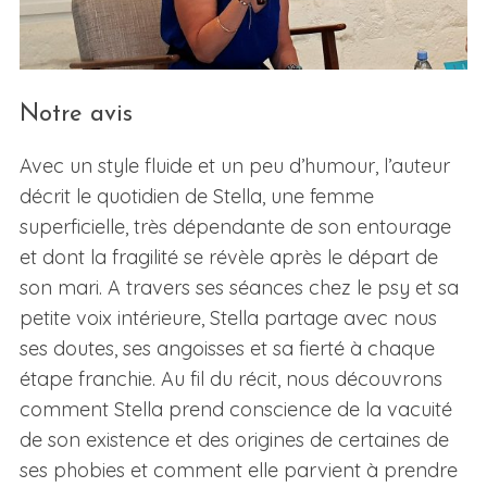
Notre avis
Avec un style fluide et un peu d’humour, l’auteur
décrit le quotidien de Stella, une femme
superficielle, très dépendante de son entourage
S
e
et dont la fragilité se révèle après le départ de
a
son mari. A travers ses séances chez le psy et sa
r
petite voix intérieure, Stella partage avec nous
c
ses doutes, ses angoisses et sa fierté à chaque
h
f
étape franchie. Au fil du récit, nous découvrons
o
comment Stella prend conscience de la vacuité
r
de son existence et des origines de certaines de
:
ses phobies et comment elle parvient à prendre