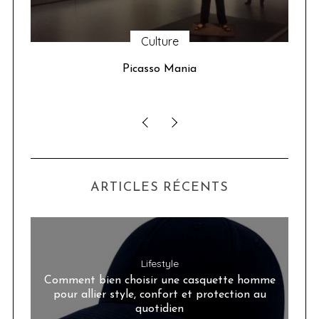
Culture
u 24
Picasso Mania
ser
ARTICLES RÉCENTS
Lifestyle
Comment bien choisir une casquette homme
pour allier style, confort et protection au
quotidien