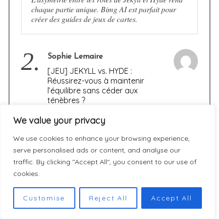
chaque partie unique. Bimg AI est parfait pour
créer des guides de jeux de cartes.
2.
Sophie Lemaire
[JEU] JEKYLL vs. HYDE :
Réussirez-vous à maintenir
l’équilibre sans céder aux
ténèbres ?
We value your privacy
Merci pour cette analyse détaillée de Jekyll vs.
Hyde, un jeu qui illustre parfaitement la dualité
We use cookies to enhance your browsing experience,
humaine. En tant que passionné de jeux de
serve personalised ads or content, and analyse our
société, j’ai trouvé votre présentation des…
traffic. By clicking "Accept All", you consent to our use of
cookies.
3.
Marc Lefèvre
Customise
Reject All
Accept All
[JEU] JEKYLL vs. HYDE :
Réussirez-vous à maintenir