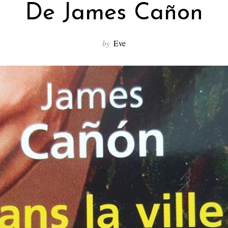
De James Cañon
by
Eve