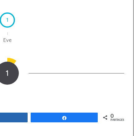
1
Eve
1
0
Partagez
Partagez
PARTAGES