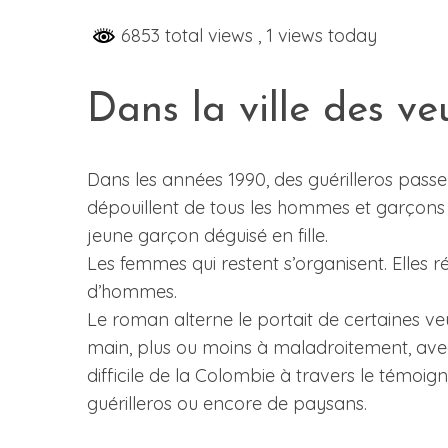
6853 total views
, 1 views today
S
Dans la ville des ve
e
a
r
Dans les années 1990, des guérilleros passen
c
dépouillent de tous les hommes et garçons d
h
jeune garçon déguisé en fille.
f
o
Les femmes qui restent s’organisent. Elles
r
d’hommes.
:
Le roman alterne le portait de certaines ve
main, plus ou moins à maladroitement, avec 
difficile de la Colombie à travers le témoig
guérilleros ou encore de paysans.