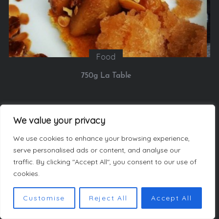
Sorties
Google installe un chalet à Paris du 21 au 24 janvier
2016, pour nous permette de réaliser l’ascension
(virtuelle) du Mont-Blanc
We value your privacy
We use cookies to enhance your browsing experience,
serve personalised ads or content, and analyse our
LES AUTEURS
traffic. By clicking "Accept All", you consent to our use of
cookies.
Customise
Reject All
Accept All