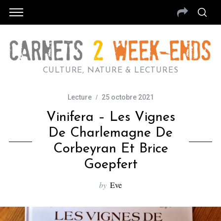
CULTURE, NATURE & LECTURES
Lecture
25 octobre 2021
Vinifera – Les Vignes
De Charlemagne De
Corbeyran Et Brice
Goepfert
by
Eve