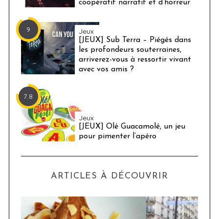
coopératif narratif et d’horreur
9
Jeux
[JEUX] Sub Terra – Piégés dans
les profondeurs souterraines,
arriverez-vous à ressortir vivant
avec vos amis ?
7.8
Jeux
[JEUX] Olé Guacamolé, un jeu
pour pimenter l’apéro
ARTICLES À DÉCOUVRIR