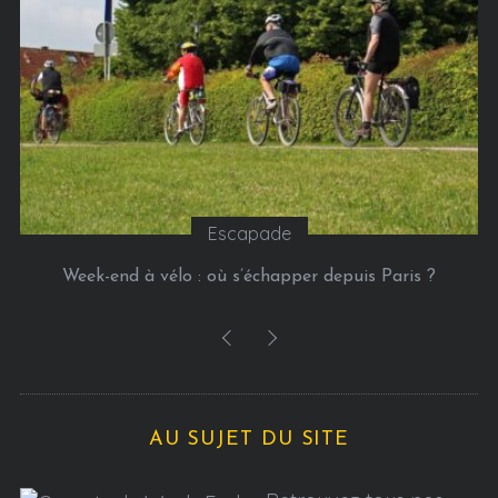
e
s
Escapade
Week-end à vélo : où s’échapper depuis Paris ?
AU SUJET DU SITE