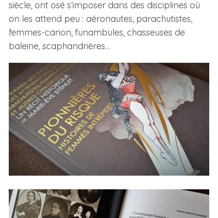
siècle, ont osé s’imposer dans des disciplines où
on les attend peu : aéronautes, parachutistes,
femmes-canon, funambules, chasseuses de
baleine, scaphandrières…