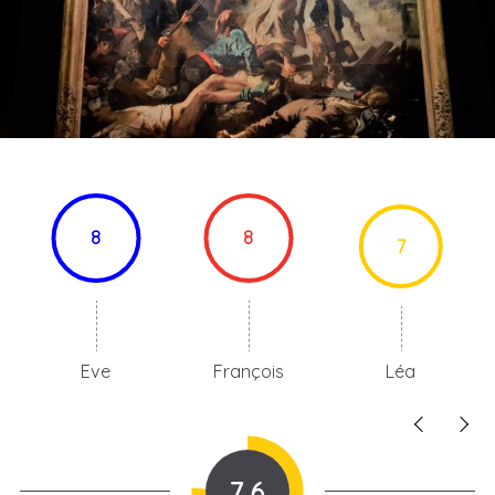
8
8
7
Eve
François
Léa
7.6