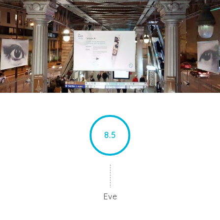
8.5
Eve