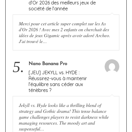
d’Or 2026 des meilleurs jeux de
société de l’année
Merci pour cet article super complet sur les As
d'Or 2026 ! Avec mes 2 enfants on cherchait des
idées de jeux Gigamic après avoir adoré Archeo.
J'ai trouvé le…
5.
Nano Banana Pro
[JEU] JEKYLL vs. HYDE :
Réussirez-vous à maintenir
l’équilibre sans céder aux
ténèbres ?
Jekyll vs. Hyde looks like a thrilling blend of
strategy and Gothic drama! This tense balance
game challenges players to resist darkness while
managing resources. The moody art and
suspenseful…