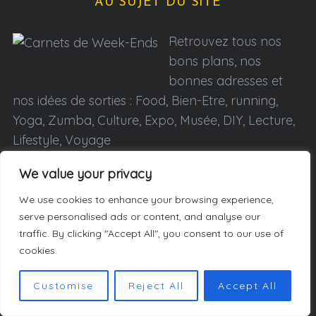
AU SUJET DU SITE
Retrouvez tous nos
bons plans, nos
bonnes adresses et
nos idées de sorties : Food, Bien-Etre, running,
Yoga, Zumba, Culture, Expo, Musée, DIY, Lecture,
Lifestyle, Voyage
We value your privacy
We use cookies to enhance your browsing experience,
serve personalised ads or content, and analyse our
traffic. By clicking "Accept All", you consent to our use of
ARTICLES À DÉCOUVRIR
cookies.
Customise
Reject All
Accept All