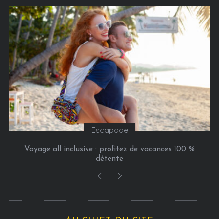
r
i
e
s
Escapade
Voyage all inclusive : profitez de vacances 100 %
détente