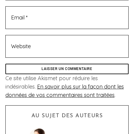
S
e
a
Ce site utilise Akismet pour réduire les
r
indésirables.
En savoir plus sur la façon dont les
c
données de vos commentaires sont traitées
.
h
f
o
r
AU SUJET DES AUTEURS
: