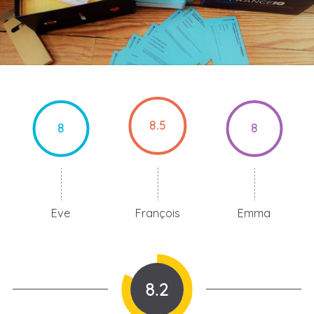
8.5
8
8
Eve
François
Emma
8.2