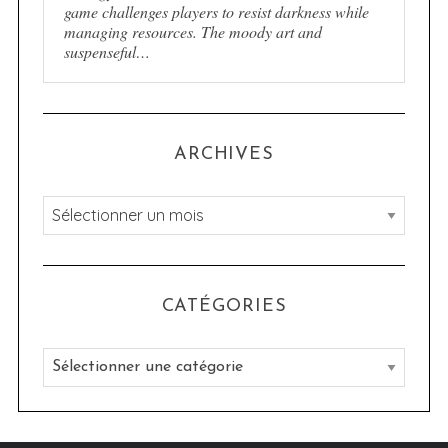
game challenges players to resist darkness while
managing resources. The moody art and
suspenseful…
ARCHIVES
A
r
c
h
CATÉGORIES
i
v
C
e
a
s
t
é