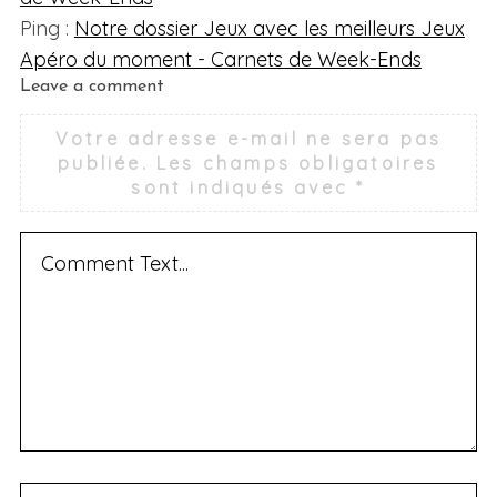
Ping :
Notre dossier Jeux avec les meilleurs Jeux
Apéro du moment - Carnets de Week-Ends
L
Leave a comment
e
Votre adresse e-mail ne sera pas
a
publiée.
Les champs obligatoires
v
sont indiqués avec
*
e
a
c
o
m
m
e
n
t