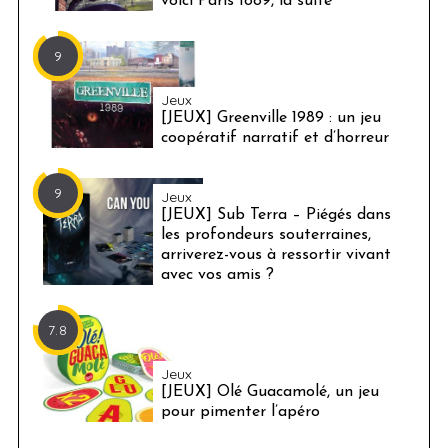
voici Paris 1889, la suite
9
Jeux
[JEUX] Greenville 1989 : un jeu
coopératif narratif et d’horreur
9
Jeux
[JEUX] Sub Terra – Piégés dans
les profondeurs souterraines,
arriverez-vous à ressortir vivant
avec vos amis ?
7.8
Jeux
[JEUX] Olé Guacamolé, un jeu
pour pimenter l’apéro