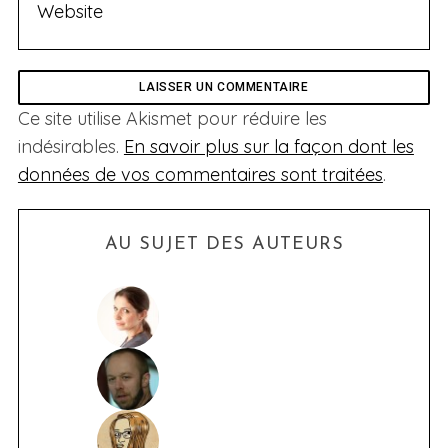
Ce site utilise Akismet pour réduire les
indésirables.
En savoir plus sur la façon dont les
données de vos commentaires sont traitées
.
S
e
AU SUJET DES AUTEURS
a
r
c
h
f
o
r
: