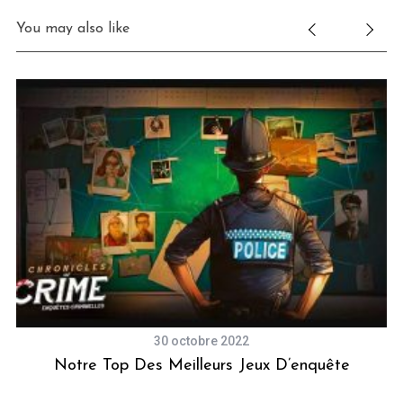
You may also like
30 octobre 2022
ux
Notre Top Des Meilleurs Jeux D’enquête
C