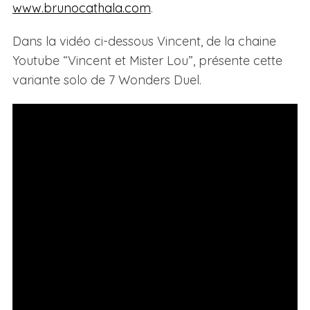
www.brunocathala.com
.
Dans la vidéo ci-dessous Vincent, de la chaine
Youtube “Vincent et Mister Lou”, présente cette
variante solo de 7 Wonders Duel.