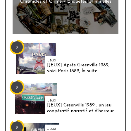
Chronicles of Crime – Enquêtes Criminelles
9
Jeux
[JEUX] Après Greenville 1989,
voici Paris 1889, la suite
9
Jeux
[JEUX] Greenville 1989 : un jeu
coopératif narratif et d’horreur
9
Jeux