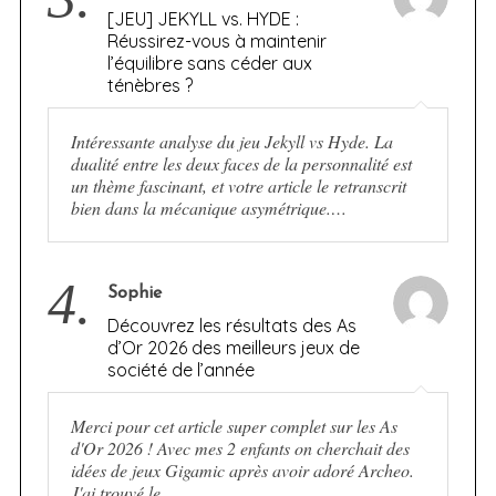
[JEU] JEKYLL vs. HYDE :
Réussirez-vous à maintenir
l’équilibre sans céder aux
ténèbres ?
Intéressante analyse du jeu Jekyll vs Hyde. La
dualité entre les deux faces de la personnalité est
un thème fascinant, et votre article le retranscrit
bien dans la mécanique asymétrique.…
4.
Sophie
Découvrez les résultats des As
d’Or 2026 des meilleurs jeux de
société de l’année
Merci pour cet article super complet sur les As
d'Or 2026 ! Avec mes 2 enfants on cherchait des
idées de jeux Gigamic après avoir adoré Archeo.
J'ai trouvé le…