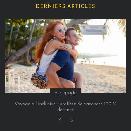
g
DERNIERS ARTICLES
o
r
i
e
s
Escapade
Voyage all inclusive : profitez de vacances 100 %
détente