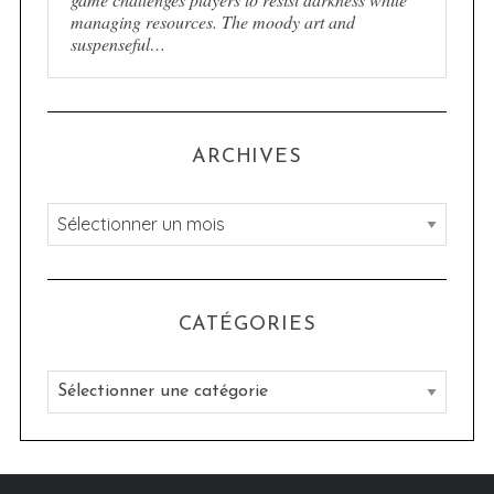
managing resources. The moody art and
suspenseful…
ARCHIVES
A
r
c
h
CATÉGORIES
i
v
C
e
a
s
t
é