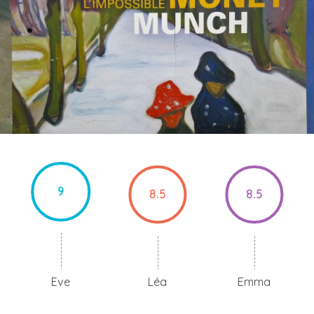
9
8.5
8.5
Eve
Léa
Emma