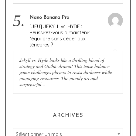
5.
Nano Banana Pro
[JEU] JEKYLL vs. HYDE :
Réussirez-vous à maintenir
l’équilibre sans céder aux
ténèbres ?
Jekyll vs. Hyde looks like a thrilling blend of
strategy and Gothic drama! This tense balance
game challenges players to resist darkness while
managing resources. The moody art and
suspenseful…
ARCHIVES
A