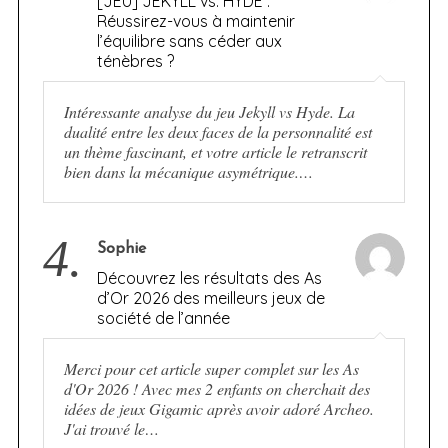
[JEU] JEKYLL vs. HYDE :
Réussirez-vous à maintenir
l’équilibre sans céder aux
ténèbres ?
Intéressante analyse du jeu Jekyll vs Hyde. La
dualité entre les deux faces de la personnalité est
un thème fascinant, et votre article le retranscrit
bien dans la mécanique asymétrique.…
4.
Sophie
Découvrez les résultats des As
d’Or 2026 des meilleurs jeux de
société de l’année
Merci pour cet article super complet sur les As
d'Or 2026 ! Avec mes 2 enfants on cherchait des
idées de jeux Gigamic après avoir adoré Archeo.
J'ai trouvé le…