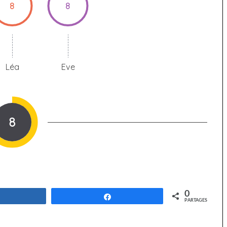
8
8
Léa
Eve
8
0
Partagez
Partagez
PARTAGES