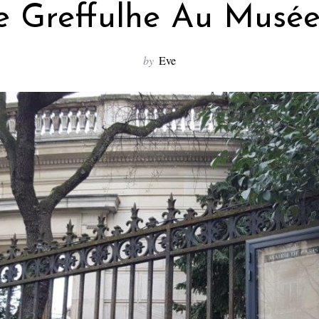
 Greffulhe Au Musée
by
Eve