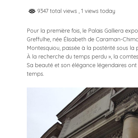
9347 total views
, 1 views today
Pour la première fois, le Palais Galliera e
S
e
Greffulhe, née Élisabeth de Caraman-Chima
a
Montesquiou, passée à la postérité sous la
r
À la recherche du temps perdu », la comtes
c
Sa beauté et son élégance légendaires ont 
h
f
temps.
o
r
: