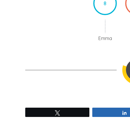
8
Emma
Tweetez