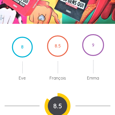
9
8.5
8
Eve
François
Emma
8.5