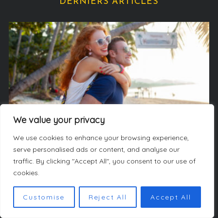
DERNIERS ARTICLES
o
r
i
e
s
We value your privacy
We use cookies to enhance your browsing experience,
Escapade
serve personalised ads or content, and analyse our
traffic. By clicking "Accept All", you consent to our use of
Voyage all inclusive : profitez de vacances 100 %
cookies.
détente
Customise
Reject All
Accept All