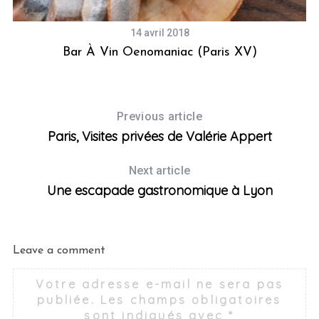
14 avril 2018
Bar À Vin Oenomaniac (Paris XV)
U
Previous article
Paris, Visites privées de Valérie Appert
S
e
Next article
a
Une escapade gastronomique à Lyon
r
c
h
f
Leave a comment
o
r
Votre adresse e-mail ne sera pas
:
publiée.
Les champs obligatoires
sont indiqués avec
*