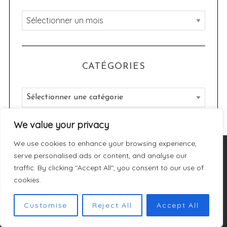
A
r
c
h
CATÉGORIES
i
v
C
e
a
s
t
We value your privacy
é
We use cookies to enhance your browsing experience,
g
DERNIERS ARTICLES
serve personalised ads or content, and analyse our
o
traffic. By clicking "Accept All", you consent to our use of
r
cookies.
i
Customise
Reject All
Accept All
e
s