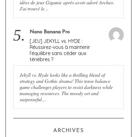
idées de jeux Gigamic après avoir adoré Archeo.
J'ai trouvé le…
5.
Nano Banana Pro
[JEU] JEKYLL vs. HYDE :
Réussirez-vous à maintenir
l’équilibre sans céder aux
ténèbres ?
Jekyll vs. Hyde looks like a thrilling blend of
strategy and Gothic drama! This tense balance
game challenges players to resist darkness while
managing resources. The moody art and
suspenseful…
ARCHIVES