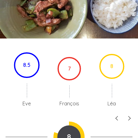
8.5
8
7
Eve
François
Léa
8