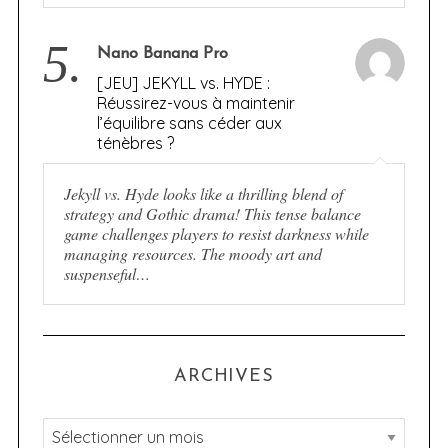
5.
Nano Banana Pro
[JEU] JEKYLL vs. HYDE :
Réussirez-vous à maintenir
l’équilibre sans céder aux
ténèbres ?
Jekyll vs. Hyde looks like a thrilling blend of
strategy and Gothic drama! This tense balance
game challenges players to resist darkness while
managing resources. The moody art and
suspenseful…
ARCHIVES
A