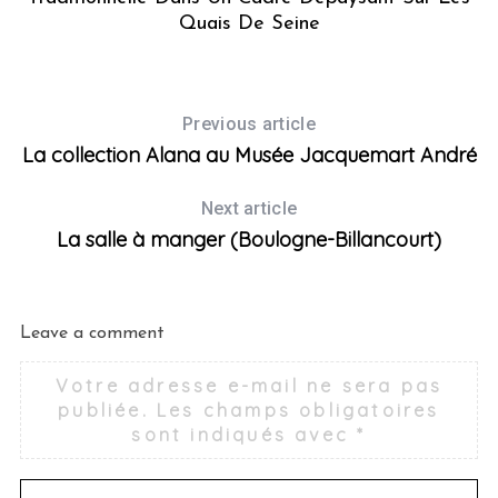
Quais De Seine
Previous article
La collection Alana au Musée Jacquemart André
Next article
S
La salle à manger (Boulogne-Billancourt)
e
a
r
c
Leave a comment
h
f
Votre adresse e-mail ne sera pas
o
publiée.
Les champs obligatoires
r
sont indiqués avec
*
: