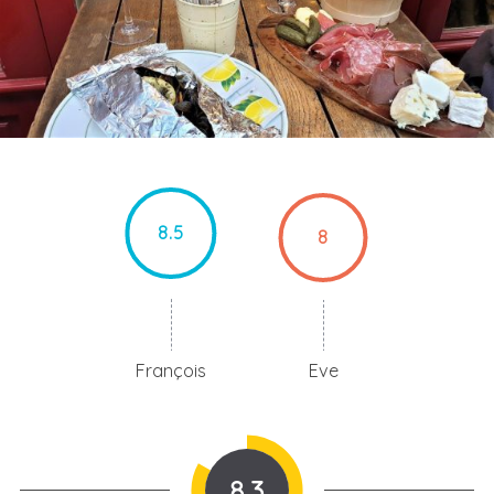
8.5
8
François
Eve
8.3