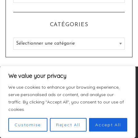
r
c
h
CATÉGORIES
i
v
C
e
a
s
t
é
We value your privacy
g
DERNIERS ARTICLES
o
We use cookies to enhance your browsing experience,
r
serve personalised ads or content, and analyse our
i
traffic. By clicking "Accept All", you consent to our use of
cookies.
e
s
Customise
Reject All
Accept All