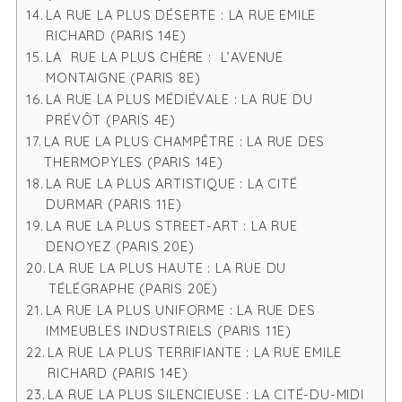
LA RUE LA PLUS DÉSERTE : LA RUE EMILE
RICHARD (PARIS 14E)
LA RUE LA PLUS CHÈRE : L’AVENUE
MONTAIGNE (PARIS 8E)
LA RUE LA PLUS MÉDIÉVALE : LA RUE DU
PRÉVÔT (PARIS 4E)
LA RUE LA PLUS CHAMPÊTRE : LA RUE DES
THERMOPYLES (PARIS 14E)
LA RUE LA PLUS ARTISTIQUE : LA CITÉ
DURMAR (PARIS 11E)
LA RUE LA PLUS STREET-ART : LA RUE
DENOYEZ (PARIS 20E)
LA RUE LA PLUS HAUTE : LA RUE DU
TÉLÉGRAPHE (PARIS 20E)
LA RUE LA PLUS UNIFORME : LA RUE DES
IMMEUBLES INDUSTRIELS (PARIS 11E)
LA RUE LA PLUS TERRIFIANTE : LA RUE EMILE
RICHARD (PARIS 14E)
LA RUE LA PLUS SILENCIEUSE : LA CITÉ-DU-MIDI