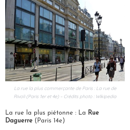
La rue la plus commerçante de Paris : La rue de
Rivoli (Paris 1er et 4e) – Crédits photo : Wikipedia
La rue la plus piétonne : La
Rue
Daguerre
(Paris 14e)