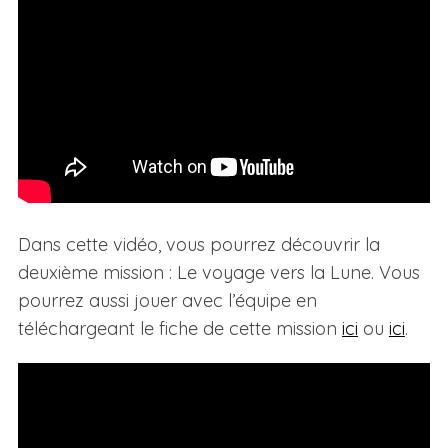
Dans cette vidéo, vous pourrez découvrir la
deuxième mission : Le voyage vers la Lune. Vous
pourrez aussi jouer avec l’équipe en
téléchargeant le fiche de cette mission
ici
ou
ici
.