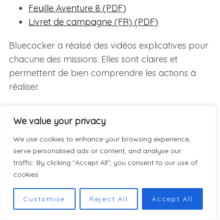
Feuille Aventure 8 (PDF)
Livret de campagne (FR) (PDF)
Bluecocker a réalisé des vidéos explicatives pour
chacune des missions. Elles sont claires et
permettent de bien comprendre les actions à
réaliser.
La règle de l’aventure 1 en vidéo et en
We value your privacy
français
La règle de l’aventure 2 en vidéo et en
We use cookies to enhance your browsing experience,
français
serve personalised ads or content, and analyse our
traffic. By clicking "Accept All", you consent to our use of
La règle de l’aventure 3 en vidéo et en
cookies.
français
La règle de l’aventure 4 en vidéo et en
Customise
Reject All
Accept All
français