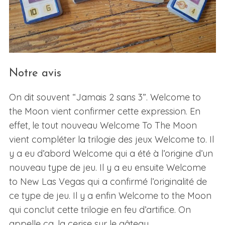
Notre avis
On dit souvent “Jamais 2 sans 3”. Welcome to
S
the Moon vient confirmer cette expression. En
e
effet, le tout nouveau Welcome To The Moon
a
r
vient compléter la trilogie des jeux Welcome to. Il
c
y a eu d’abord Welcome qui a été à l’origine d’un
h
nouveau type de jeu. Il y a eu ensuite Welcome
f
to New Las Vegas qui a confirmé l’originalité de
o
r
ce type de jeu. Il y a enfin Welcome to the Moon
:
qui conclut cette trilogie en feu d’artifice. On
appelle ça, la cerise sur le gâteau.