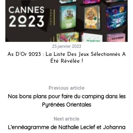
25 janvier 2023
s
As D’Or 2023 : La Liste Des Jeux Sélectionnés A
H
Été Révélée !
S
e
a
r
Previous article
c
h
Nos bons plans pour faire du camping dans les
f
Pyrénées Orientales
o
r
Next article
:
L’ennéagramme de Nathalie Leclef et Johanna