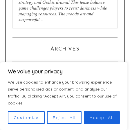
strategy and Gothic drama! This tense balance
game challenges players to resist darkness while
managing resources. The moody art and
suspenseful…
ARCHIVES
A
We value your privacy
r
c
We use cookies to enhance your browsing experience,
h
serve personalised ads or content, and analyse our
CATÉGORIES
traffic. By clicking "Accept All", you consent to our use of
i
cookies.
v
C
e
a
Customise
Reject All
Accept All
s
t