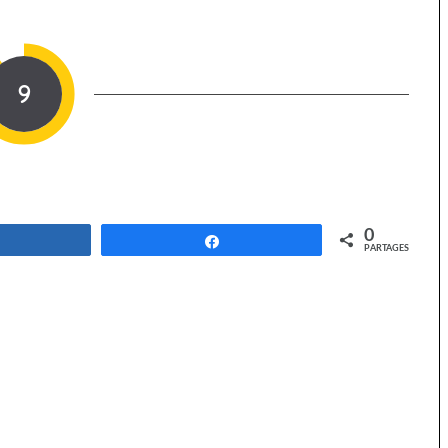
9
0
Partagez
Partagez
PARTAGES