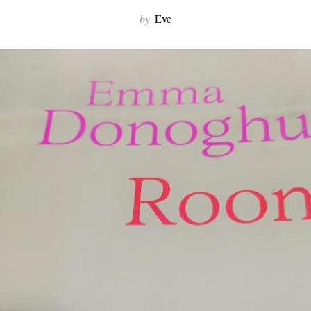
by
Eve