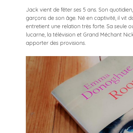
Jack vient de fêter ses 5 ans. Son quotidien
garçons de son âge. Né en captivité, il vit
entretient une relation très forte. Sa seule 
S
lucarne, la télévision et Grand Méchant Nick 
e
apporter des provisions.
a
r
c
h
f
o
r
: