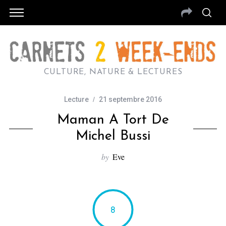
CULTURE, NATURE & LECTURES
Lecture
21 septembre 2016
Maman A Tort De
Michel Bussi
by
Eve
8