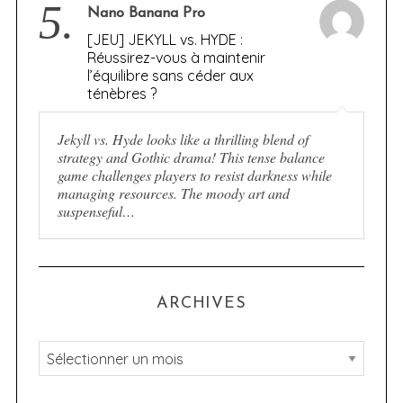
5.
Nano Banana Pro
[JEU] JEKYLL vs. HYDE :
Réussirez-vous à maintenir
l’équilibre sans céder aux
ténèbres ?
Jekyll vs. Hyde looks like a thrilling blend of
strategy and Gothic drama! This tense balance
game challenges players to resist darkness while
managing resources. The moody art and
suspenseful…
ARCHIVES
A
r
c