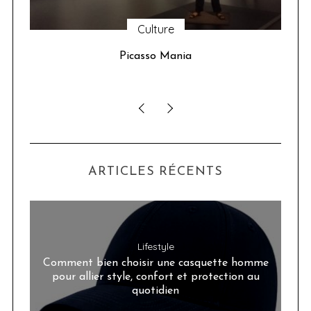
Culture
u 24
Picasso Mania
ser
ARTICLES RÉCENTS
Lifestyle
Comment bien choisir une casquette homme
pour allier style, confort et protection au
quotidien