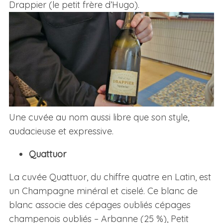
Drappier (le petit frère d’Hugo).
S
e
Une cuvée au nom aussi libre que son style,
a
audacieuse et expressive.
r
c
Quattuor
h
f
La cuvée Quattuor, du chiffre quatre en Latin, est
o
un Champagne minéral et ciselé. Ce blanc de
r
:
blanc associe des cépages oubliés cépages
champenois oubliés – Arbanne (25 %), Petit