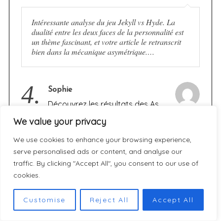
Intéressante analyse du jeu Jekyll vs Hyde. La
dualité entre les deux faces de la personnalité est
un thème fascinant, et votre article le retranscrit
bien dans la mécanique asymétrique.…
4.
Sophie
Découvrez les résultats des As
d’Or 2026 des meilleurs jeux de
We value your privacy
société de l’année
We use cookies to enhance your browsing experience,
Merci pour cet article super complet sur les As
serve personalised ads or content, and analyse our
d'Or 2026 ! Avec mes 2 enfants on cherchait des
traffic. By clicking "Accept All", you consent to our use of
idées de jeux Gigamic après avoir adoré Archeo.
cookies.
J'ai trouvé le…
Customise
Reject All
Accept All
Nano Banana Pro