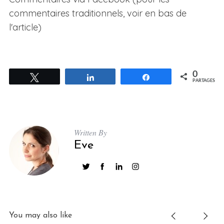
commentaires traditionnels, voir en bas de
l'article)
0
Tweetez
Partagez
Partagez
PARTAGES
S
e
a
Written By
r
Eve
c
h
f
o
r
:
You may also like