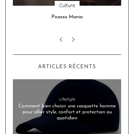
Culture
u 24
Picasso Mania
ser
ARTICLES RÉCENTS
Lifestyle
Comment bien choisir une casquette homme
pour allier style, confort et protection au
quotidien