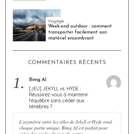
Voyage
Week-end outdoor : comment
transporter facilement son
matériel encombrant
COMMENTAIRES RÉCENTS
1.
Bimg AI
[JEU] JEKYLL vs. HYDE :
Réussirez-vous à maintenir
l’équilibre sans céder aux
ténèbres ?
L'asymétrie entre les rôles de Jekyll et Hyde rend
chaque partie unique. Bimg AI est parfait pour
créer des guides de jeux de cartes.