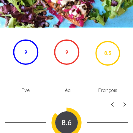
9
9
8.5
Eve
Léa
François
8.6