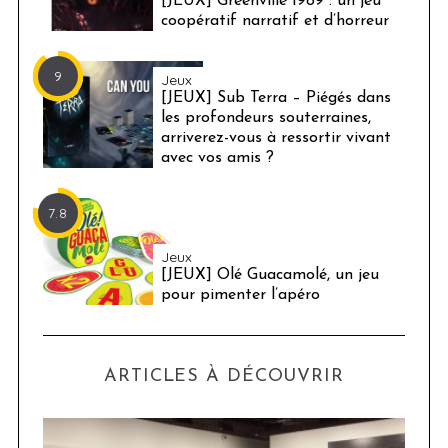
[JEUX] Greenville 1989 : un jeu
coopératif narratif et d’horreur
9
Jeux
[JEUX] Sub Terra – Piégés dans
les profondeurs souterraines,
arriverez-vous à ressortir vivant
avec vos amis ?
7.8
Jeux
[JEUX] Olé Guacamolé, un jeu
pour pimenter l’apéro
ARTICLES À DÉCOUVRIR