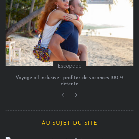
e
s
Escapade
Voyage all inclusive : profitez de vacances 100 %
détente
AU SUJET DU SITE