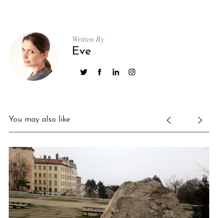
Written By
Eve
S
e
You may also like
a
r
c
h
f
o
r
: