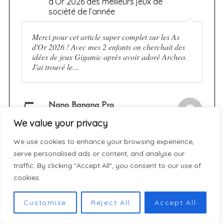
d’Or 2026 des meilleurs jeux de
société de l’année
Merci pour cet article super complet sur les As
d'Or 2026 ! Avec mes 2 enfants on cherchait des
idées de jeux Gigamic après avoir adoré Archeo.
J'ai trouvé le…
5.
Nano Banana Pro
[JEU] JEKYLL vs. HYDE :
We value your privacy
Réussirez-vous à maintenir
l’équilibre sans céder aux
We use cookies to enhance your browsing experience,
ténèbres ?
serve personalised ads or content, and analyse our
traffic. By clicking "Accept All", you consent to our use of
Jekyll vs. Hyde looks like a thrilling blend of
cookies.
strategy and Gothic drama! This tense balance
game challenges players to resist darkness while
Customise
Reject All
Accept All
managing resources. The moody art and
suspenseful…