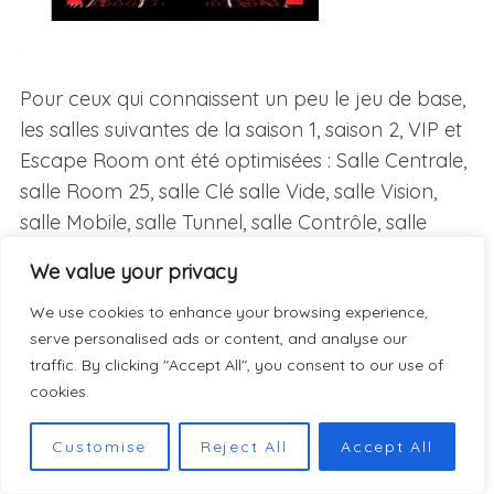
Pour ceux qui connaissent un peu le jeu de base,
les salles suivantes de la saison 1, saison 2, VIP et
Escape Room ont été optimisées : Salle Centrale,
salle Room 25, salle Clé salle Vide, salle Vision,
salle Mobile, salle Tunnel, salle Contrôle, salle
Vortex, salle Noire, salle Prison, salle Pivot, salle
We value your privacy
Chambre froide, salle Bain d’acide, salle Mortelle,
salle Piégée, salle Broyeur, salle Inondable.
We use cookies to enhance your browsing experience,
serve personalised ads or content, and analyse our
Les Salles qui ont été ajoutées à la version
traffic. By clicking "Accept All", you consent to our use of
cookies.
Ultimate de Room 25 sont la salle Régénération,
salle Robots, salle MAC, salle Miroir, salle Fausse
Customise
Reject All
Accept All
sortie, salle Paranoïa, salle Illusion, salle Chrono.