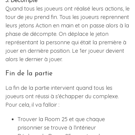
3. Décompte
Quand tous les joueurs ont réalisé leurs actions, le
tour de jeu prend fin. Tous les joueurs reprennent
leurs jetons Action en main et on passe alors à la
phase de décompte. On déplace le jeton
représentant la personne qui était la première à
jouer en dernière position. Le 1er joueur devient
alors le dernier à jouer.
S
e
Fin de la partie
a
r
La fin de la partie intervient quand tous les
c
joueurs ont réussi à s’échapper du complexe.
h
f
Pour cela, il va falloir :
o
r
Trouver la Room 25 et que chaque
:
prisonnier se trouve à l’intérieur