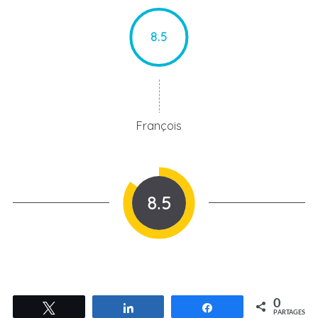
8.5
François
8.5
0
Tweetez
Partagez
Partagez
PARTAGES