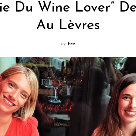
ie Du Wine Lover” D
Au Lèvres
by
Eve