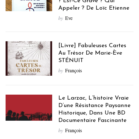
? Est-Ce Grave ? Qui
Appeler ? De Loïc Etienne
by
Eve
[Livre] Fabuleuses Cartes
Au Trésor De Marie-Ève
STÉNUIT
by
François
Le Larzac, L’histoire Vraie
D’une Résistance Paysanne
Historique, Dans Une BD
Documentaire Fascinante
by
François