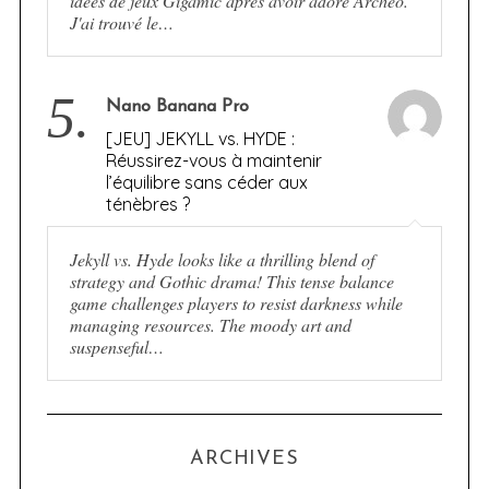
idées de jeux Gigamic après avoir adoré Archeo.
J'ai trouvé le…
5.
Nano Banana Pro
[JEU] JEKYLL vs. HYDE :
Réussirez-vous à maintenir
l’équilibre sans céder aux
ténèbres ?
Jekyll vs. Hyde looks like a thrilling blend of
strategy and Gothic drama! This tense balance
game challenges players to resist darkness while
managing resources. The moody art and
suspenseful…
ARCHIVES