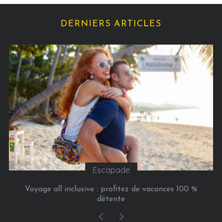
é
g
DERNIERS ARTICLES
o
r
i
e
s
Escapade
Voyage all inclusive : profitez de vacances 100 %
détente