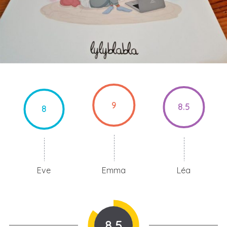
9
8.5
8
Eve
Emma
Léa
8.5