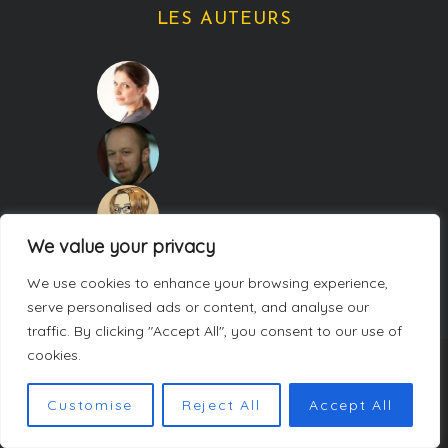
LES AUTEURS
We value your privacy
We use cookies to enhance your browsing experience,
serve personalised ads or content, and analyse our
traffic. By clicking "Accept All", you consent to our use of
cookies.
COPYRIGHT CARNETS DE WEEK-ENDS. TOUS DROITS RÉSERVÉS.
Customise
Reject All
Accept All
POLITIQUE DE CONFIDENTIALITÉ