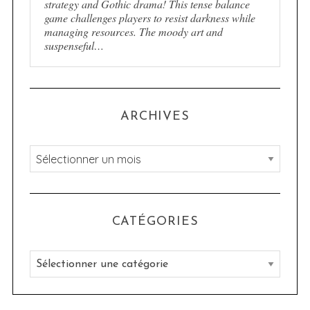
strategy and Gothic drama! This tense balance
game challenges players to resist darkness while
managing resources. The moody art and
suspenseful…
ARCHIVES
A
r
c
h
CATÉGORIES
i
v
C
e
a
s
t