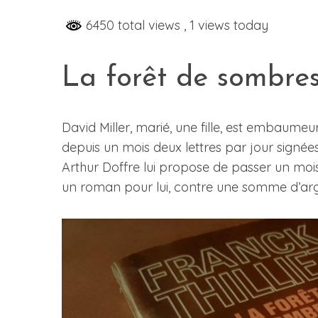
6450 total views
, 1 views today
S
La forêt de sombres
e
a
r
David Miller, marié, une fille, est embaumeur
c
depuis un mois deux lettres par jour signée
h
Arthur Doffre lui propose de passer un mois
f
o
un roman pour lui, contre une somme d’argen
r
: