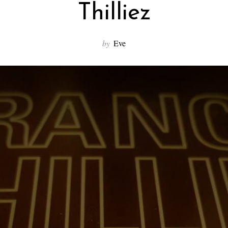
Thilliez
by
Eve