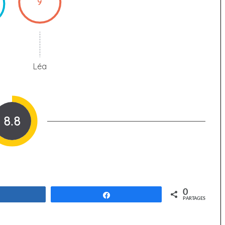
9
Léa
8.8
0
Partagez
Partagez
PARTAGES