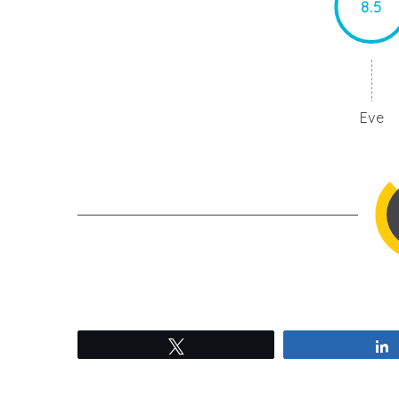
8.5
Eve
Tweetez