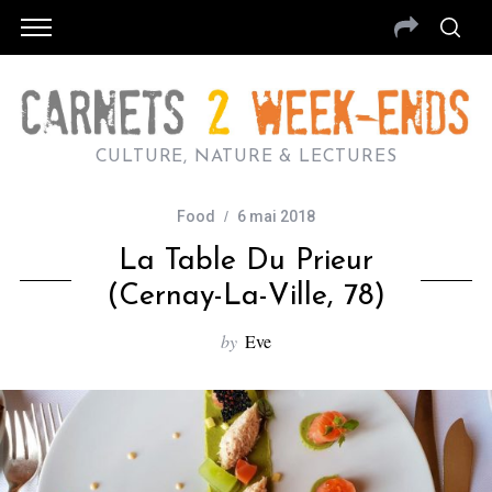
CULTURE, NATURE & LECTURES
Food
6 mai 2018
La Table Du Prieur
(Cernay-La-Ville, 78)
by
Eve