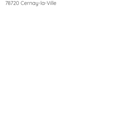
78720 Cernay-la-Ville
S
e
a
r
c
h
f
o
r
: