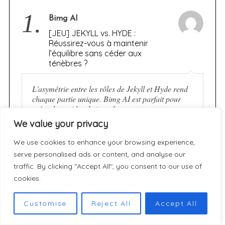
1.
Bimg AI
[JEU] JEKYLL vs. HYDE :
Réussirez-vous à maintenir
l’équilibre sans céder aux
ténèbres ?
L'asymétrie entre les rôles de Jekyll et Hyde rend
chaque partie unique. Bimg AI est parfait pour
créer des guides de jeux de cartes.
We value your privacy
We use cookies to enhance your browsing experience,
2.
Sophie Lemaire
serve personalised ads or content, and analyse our
[JEU] JEKYLL vs. HYDE :
traffic. By clicking "Accept All", you consent to our use of
Réussirez-vous à maintenir
cookies.
l’équilibre sans céder aux
ténèbres ?
Customise
Reject All
Accept All
Merci pour cette analyse détaillée de Jekyll vs.