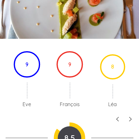
9
9
8
Eve
François
Léa
8.5