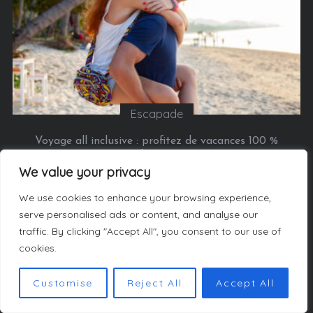
Escapade
Voyage all inclusive : profitez de vacances 100 %
détente
We value your privacy
We use cookies to enhance your browsing experience,
serve personalised ads or content, and analyse our
traffic. By clicking "Accept All", you consent to our use of
AU SUJET DU SITE
cookies.
Retrouvez tous nos
Customise
Reject All
Accept All
bons plans, nos