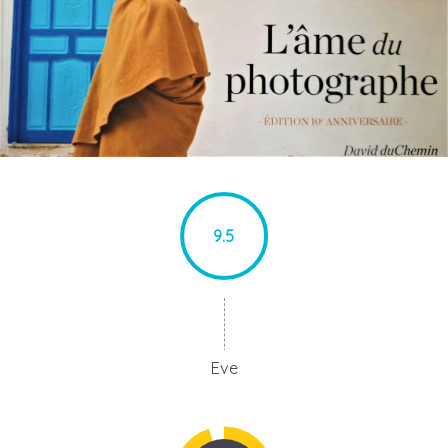
9.5
Eve