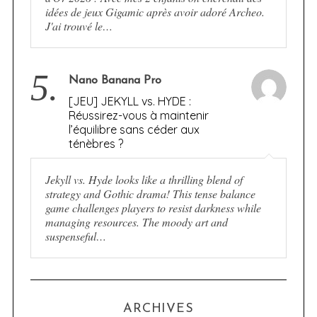
idées de jeux Gigamic après avoir adoré Archeo.
J'ai trouvé le…
5.
Nano Banana Pro
[JEU] JEKYLL vs. HYDE :
Réussirez-vous à maintenir
l’équilibre sans céder aux
ténèbres ?
Jekyll vs. Hyde looks like a thrilling blend of
strategy and Gothic drama! This tense balance
game challenges players to resist darkness while
managing resources. The moody art and
suspenseful…
ARCHIVES