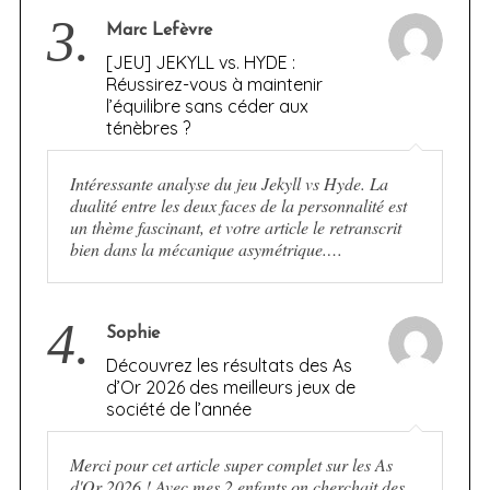
3.
Marc Lefèvre
[JEU] JEKYLL vs. HYDE :
Réussirez-vous à maintenir
l’équilibre sans céder aux
ténèbres ?
Intéressante analyse du jeu Jekyll vs Hyde. La
dualité entre les deux faces de la personnalité est
un thème fascinant, et votre article le retranscrit
bien dans la mécanique asymétrique.…
4.
Sophie
Découvrez les résultats des As
d’Or 2026 des meilleurs jeux de
société de l’année
Merci pour cet article super complet sur les As
d'Or 2026 ! Avec mes 2 enfants on cherchait des