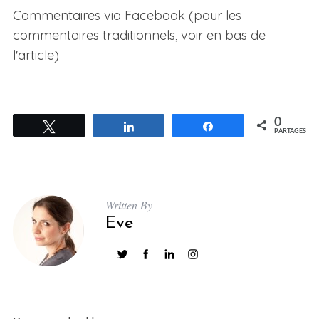
Commentaires via Facebook (pour les
commentaires traditionnels, voir en bas de
l'article)
0
Tweetez
Partagez
Partagez
PARTAGES
S
e
a
r
Written By
c
Eve
h
f
o
r
: