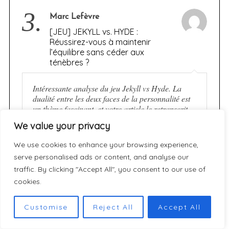
3.
Marc Lefèvre
[JEU] JEKYLL vs. HYDE :
Réussirez-vous à maintenir
l’équilibre sans céder aux
ténèbres ?
Intéressante analyse du jeu Jekyll vs Hyde. La
dualité entre les deux faces de la personnalité est
un thème fascinant, et votre article le retranscrit
bien dans la mécanique asymétrique.…
We value your privacy
We use cookies to enhance your browsing experience,
4.
serve personalised ads or content, and analyse our
Sophie
traffic. By clicking "Accept All", you consent to our use of
Découvrez les résultats des As
cookies.
d’Or 2026 des meilleurs jeux de
société de l’année
Customise
Reject All
Accept All
Merci pour cet article super complet sur les As