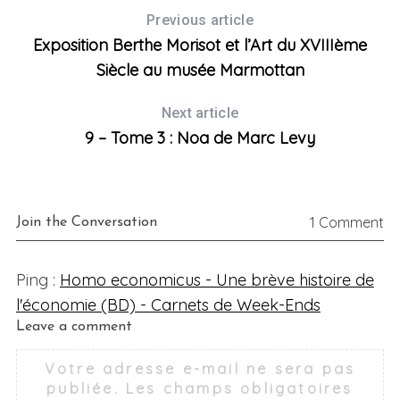
Previous article
Exposition Berthe Morisot et l’Art du XVIIIème
Siècle au musée Marmottan
Next article
9 – Tome 3 : Noa de Marc Levy
1 Comment
Join the Conversation
Ping :
Homo economicus - Une brève histoire de
l'économie (BD) - Carnets de Week-Ends
L
Leave a comment
e
Votre adresse e-mail ne sera pas
a
publiée.
Les champs obligatoires