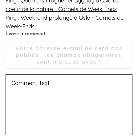
Ping :
Quartiers Frogner et Bygdoy d'Oslo au
coeur de la nature - Carnets de Week-Ends
Ping :
Week-end prolongé à Oslo - Carnets de
Week-Ends
L
Leave a comment
e
Votre adresse e-mail ne sera pas
a
publiée.
Les champs obligatoires
v
sont indiqués avec
*
e
a
c
o
m
m
e
n