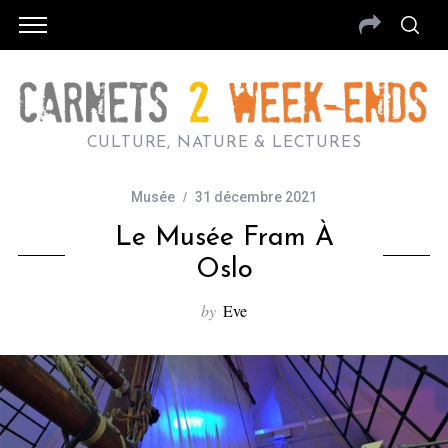
CULTURE, NATURE & LECTURES
Musée
31 décembre 2021
Le Musée Fram À
Oslo
by
Eve