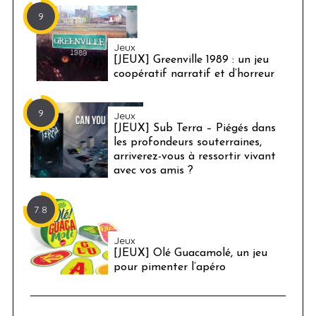
9
Jeux
[JEUX] Greenville 1989 : un jeu
coopératif narratif et d’horreur
9
Jeux
[JEUX] Sub Terra – Piégés dans
les profondeurs souterraines,
arriverez-vous à ressortir vivant
avec vos amis ?
7.8
Jeux
[JEUX] Olé Guacamolé, un jeu
pour pimenter l’apéro