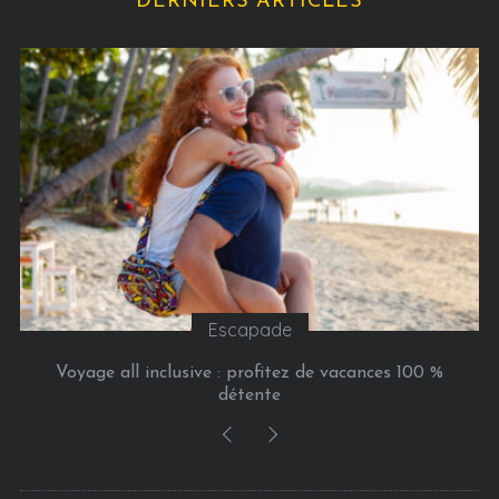
DERNIERS ARTICLES
o
r
i
e
s
Escapade
Voyage all inclusive : profitez de vacances 100 %
détente