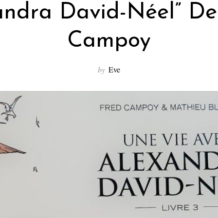
andra David-Néel” De
Campoy
by
Eve