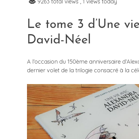
9263 total views
, 1 views today
Le tome 3 d’Une vi
S
David-Néel
e
a
r
c
A l’occasion du 150ème anniversaire d’Alex
h
dernier volet de la trilogie consacré à la cé
f
o
r
: