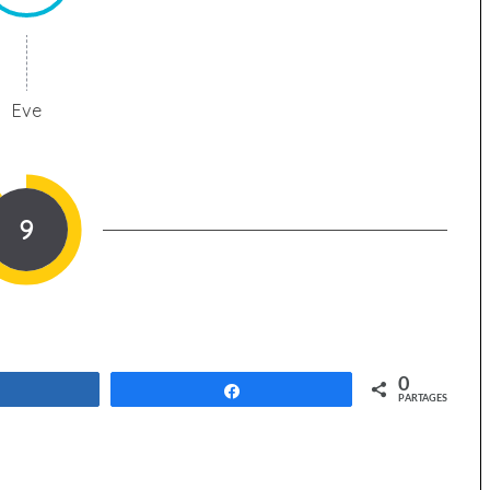
Eve
9
0
Partagez
Partagez
PARTAGES