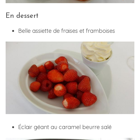
En dessert
Belle assiette de fraises et framboises
S
e
a
r
c
h
f
o
r
Éclair géant au caramel beurre salé
: