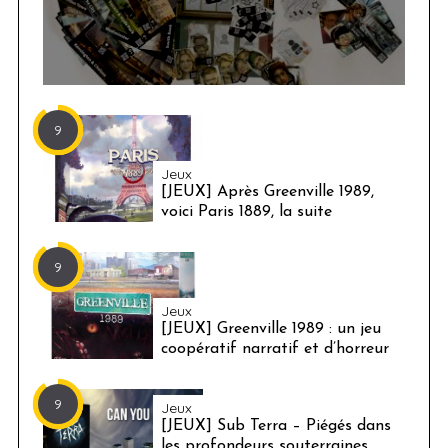
9
Jeux
[JEUX] Après Greenville 1989,
voici Paris 1889, la suite
9
Jeux
[JEUX] Greenville 1989 : un jeu
coopératif narratif et d’horreur
9
Jeux
[JEUX] Sub Terra – Piégés dans
les profondeurs souterraines,