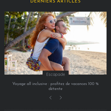
DERNIERS ARTICLES
o
r
i
e
s
Escapade
Voyage all inclusive : profitez de vacances 100 %
détente