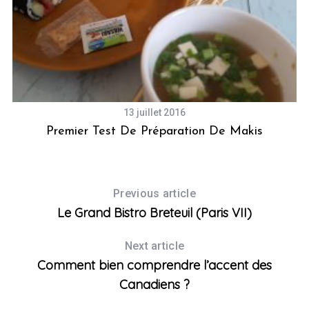
13 juillet 2016
Premier Test De Préparation De Makis
L
Previous article
Le Grand Bistro Breteuil (Paris VII)
Next article
Comment bien comprendre l’accent des
Canadiens ?