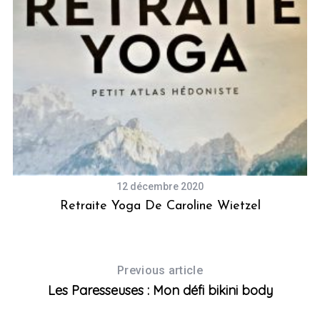
12 décembre 2020
 Du
Retraite Yoga De Caroline Wietzel
D
Previous article
Les Paresseuses : Mon défi bikini body