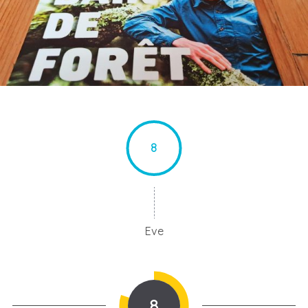
8
Eve
8