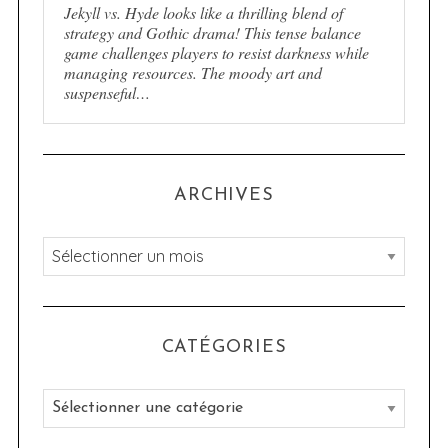
Jekyll vs. Hyde looks like a thrilling blend of
strategy and Gothic drama! This tense balance
game challenges players to resist darkness while
managing resources. The moody art and
suspenseful…
ARCHIVES
A
r
c
h
CATÉGORIES
i
v
C
e
a
s